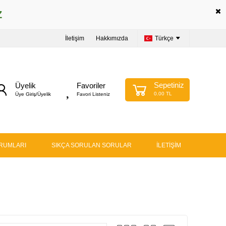
Z
İletişim
Hakkımızda
Türkçe
Sepetiniz
Üyelik
Favoriler
0.00 TL
Üye Giriş/Üyelik
Favori Listeniz
RUMLARI
SIKÇA SORULAN SORULAR
İLETİŞİM