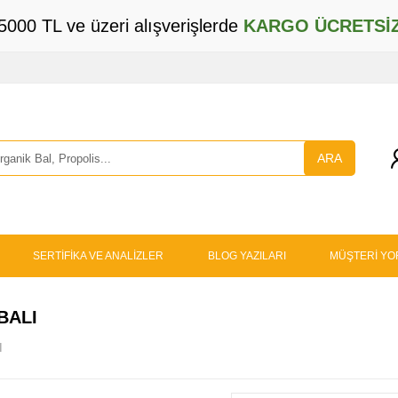
5000 TL ve üzeri alışverişlerde
KARGO ÜCRETSİ
ARA
SERTİFİKA VE ANALİZLER
BLOG YAZILARI
MÜŞTERİ YO
BALI
I