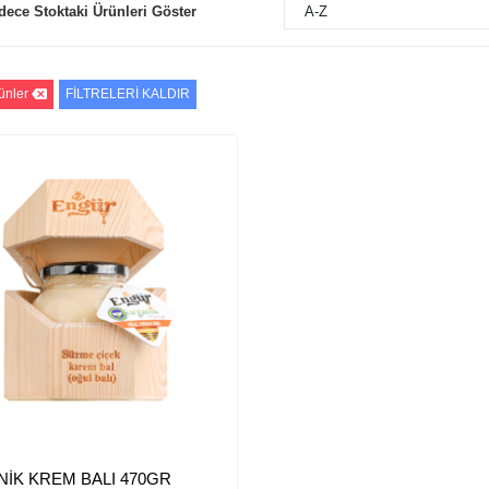
dece Stoktaki Ürünleri Göster
A-Z
ünler
FİLTRELERİ KALDIR
İK KREM BALI 470GR